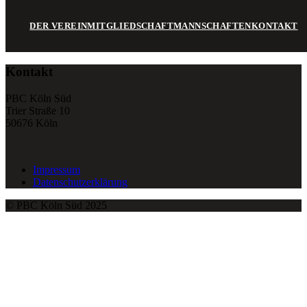
DER VEREIN
MITGLIEDSCHAFT
MANNSCHAFTEN
KONTAKT
Kontakt
PBC Köln Süd
Trier Straße 10
50676 Köln
Impressum
Datenschutzerklärung
© PBC Köln Süd 2025